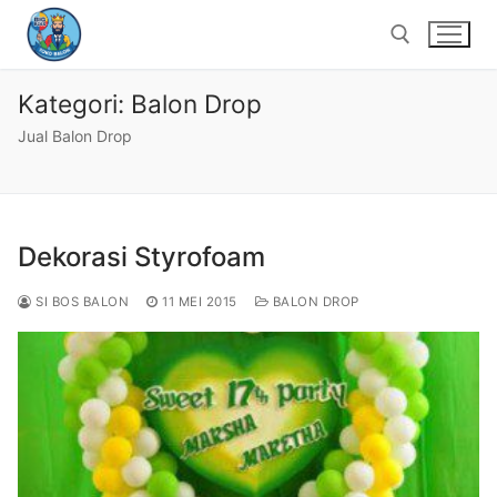
Lompat
ke
konten
Kategori:
Balon Drop
Cari:
Jual Balon Drop
Dekorasi Styrofoam
SI BOS BALON
11 MEI 2015
BALON DROP