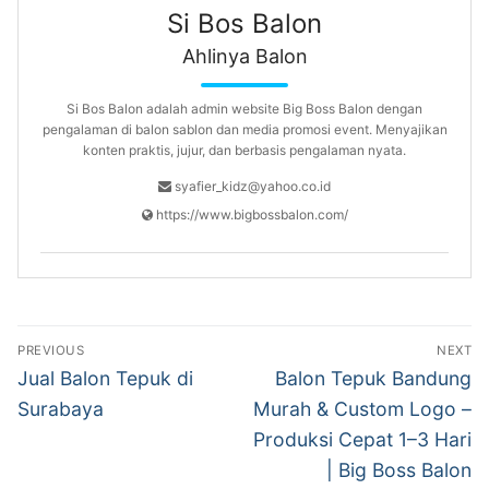
Si Bos Balon
Ahlinya Balon
Si Bos Balon adalah admin website Big Boss Balon dengan
pengalaman di balon sablon dan media promosi event. Menyajikan
konten praktis, jujur, dan berbasis pengalaman nyata.
syafier_kidz@yahoo.co.id
https://www.bigbossbalon.com/
Navigasi
PREVIOUS
NEXT
pos
Previous
Next
Jual Balon Tepuk di
Balon Tepuk Bandung
post:
post:
Surabaya
Murah & Custom Logo –
Produksi Cepat 1–3 Hari
| Big Boss Balon