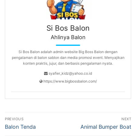
Si Bos Balon
Ahlinya Balon
Si Bos Balon adalah admin website Big Boss Balon dengan
pengalaman di balon sablon dan media promosi event. Menyajikan
konten praktis, jujur, dan berbasis pengalaman nyata.
syafier_kidz@yahoo.co.id
https://www.bigbossbalon.com/
Navigasi
PREVIOUS
NEXT
pos
Previous
Next
Balon Tenda
Animal Bumper Boat
post:
post: